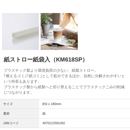
紙ストロー紙袋入（KM618SP）
プラスチック製より環境負荷の少ない、紙製ストロー。
｢燃えるゴミ｣｢紙ゴミ｣として処分できるほか、自然に分解されやすいと
いう特長もあります。
プラスチック製から紙製へと切り替えることでプラスチックごみの削減
につながります。
サイズ
約6 x 180mm
素材
紙
JANコード
4970212581092