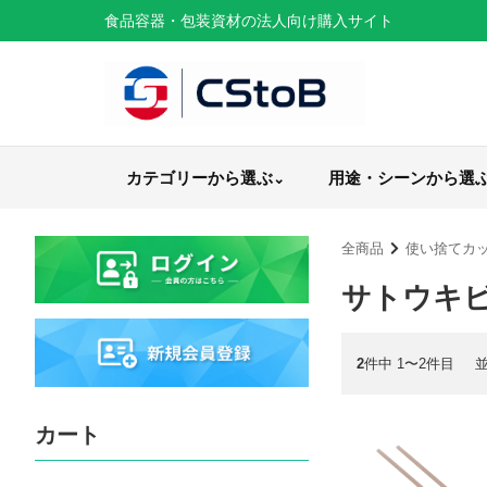
食品容器・包装資材の法人向け購入サイト
カテゴリーから選ぶ
用途・シーンから選
全商品
使い捨てカ
サトウキ
2
件中 1〜2件目
カート