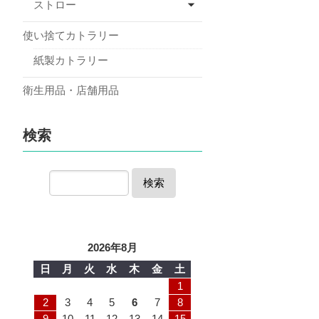
ストロー
使い捨てカトラリー
紙製カトラリー
衛生用品・店舗用品
検索
検索
2026年8月
日
月
火
水
木
金
土
1
2
3
4
5
6
7
8
9
10
11
12
13
14
15