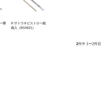
ー裸
H サトウキビストロー紙
袋入（BSH621）
2
件中 1〜2件目