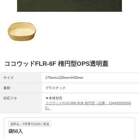
ココウッドFLR-6F 楕円型OPS透明蓋
サイズ
175mm×125mm×H20mm
素材
プラスチック
対応フタ
▼本体別売
ココウッドFLR-06B 本体 楕円型（品番：104400000056
0）
送料込／3営業日以内に発送
袋50入