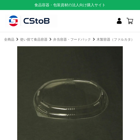
食品容器・包装資材の法人向け購入サイト
全商品
使い捨て食品容器
弁当容器・フードパック
木製容器（ファルカタ）